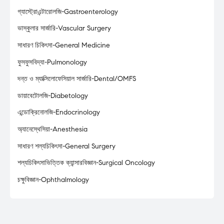
গ্যাস্ট্রোএন্টারোলজি-Gastroenterology
ভাস্কুলার সার্জারি-Vascular Surgery
সাধারণ চিকিৎসা-General Medicine
ফুসফুসবিদ্যা-Pulmonology
দন্ত ও ম্যাক্সিলোফেসিয়াল সার্জারি-Dental/OMFS
ডায়াবেটোলজি-Diabetology
এন্ডোক্রিনোলজি-Endocrinology
অ্যানেস্থেসিয়া-Anesthesia
সাধারণ শল্যচিকিৎসা-General Surgery
শল্যচিকিৎসাভিত্তিক ক্যান্সারবিজ্ঞান-Surgical Oncology
চক্ষুবিজ্ঞান-Ophthalmology