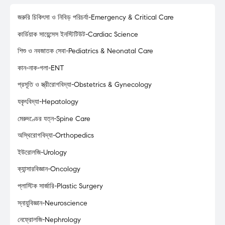
জরুরি চিকিৎসা ও নিবিড় পরিচর্যা-Emergency & Critical Care
কার্ডিয়াক সায়েন্সেস ইনস্টিটিউট-Cardiac Science
শিশু ও নবজাতক সেবা-Pediatrics & Neonatal Care
কান-নাক-গলা-ENT
প্রসূতি ও স্ত্রীরোগবিদ্যা-Obstetrics & Gynecology
যকৃৎবিদ্যা-Hepatology
মেরুদণ্ডের যত্ন-Spine Care
অস্থিরোগবিদ্যা-Orthopedics
ইউরোলজি-Urology
ক্যান্সারবিজ্ঞান-Oncology
প্লাস্টিক সার্জারি-Plastic Surgery
স্নায়ুবিজ্ঞান-Neuroscience
নেফ্রোলজি-Nephrology