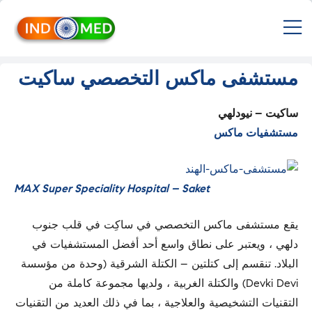
INDMED
M
Treatment
&
Medicines
مستشفى ماكس التخصصي ساكيت
in
India
Import
ساكيت – نيودلهي
&
مستشفيات ماكس
Export
from
India
MAX Super Speciality Hospital – Saket
يقع مستشفى ماكس التخصصي في ساكِت في قلب جنوب
دلهي ، ويعتبر على نطاق واسع أحد أفضل المستشفيات في
البلاد. تنقسم إلى كتلتين – الكتلة الشرقية (وحدة من مؤسسة
Devki Devi) والكتلة الغربية ، ولديها مجموعة كاملة من
التقنيات التشخيصية والعلاجية ، بما في ذلك العديد من التقنيات