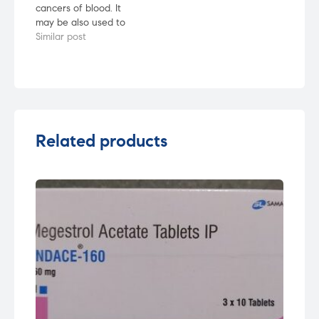
cancers of blood. It
may be also used to
treat other conditions,
Similar post
as determined by the
doctor. It is sometimes
used with certain
other medicines as
part of combination
chemotherapy.
Related products