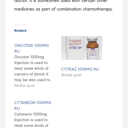
doctor. It is sometimes used with certain other
medicines as part of combination chemotherapy.
Related
ONCOTAR 1000MG
INJ
Oncotar 1000mg
Injection is used to
treat some kinds of
CYTRAZ 1000MG INJ
cancers of blood. It
Similar post
may be also used to
treat other conditions,
Similar post
as determined by the
doctor. It is sometimes
used with certain
CYTANEON 1000MG
other medicines as
INJ
part of combination
Cytaneon 1000mg
chemotherapy.
Injection is used to
treat some kinds of