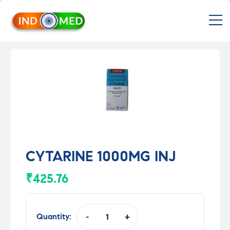
INDMED
M
Treatment
&
Medicines
in
India
Import
&
Export
from
India
CYTARINE 1000MG INJ
₹
425.76
Quantity:
-
+
CYTARINE