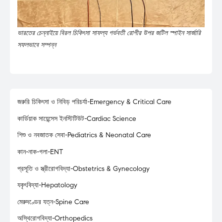
ভারতের চেন্নাইয়ে বিরল চিকিৎসা সাফল্য গর্ভবতী রোগীর উপর জটিল স্পাইন সার্জারি
সফলভাবে সম্পন্ন
জরুরি চিকিৎসা ও নিবিড় পরিচর্যা-Emergency & Critical Care
কার্ডিয়াক সায়েন্সেস ইনস্টিটিউট-Cardiac Science
শিশু ও নবজাতক সেবা-Pediatrics & Neonatal Care
কান-নাক-গলা-ENT
প্রসূতি ও স্ত্রীরোগবিদ্যা-Obstetrics & Gynecology
যকৃৎবিদ্যা-Hepatology
মেরুদণ্ডের যত্ন-Spine Care
অস্থিরোগবিদ্যা-Orthopedics