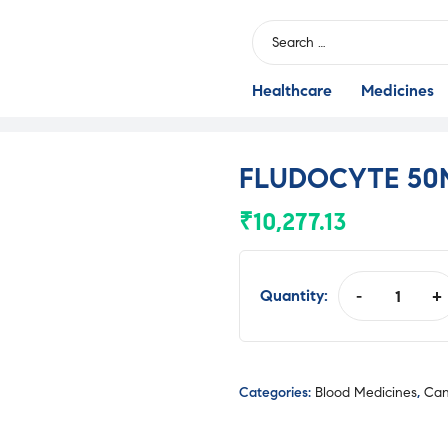
Search
for:
Healthcare
Medicines
FLUDOCYTE 50
₹
10,277.13
Quantity:
-
+
FLUDOCYTE
50MG
INJ
quantity
Categories:
Blood Medicines
,
Can