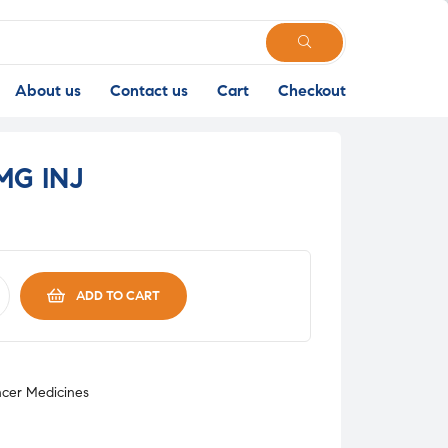
SEARCH
About us
Contact us
Cart
Checkout
MG INJ
ADD TO CART
cer Medicines