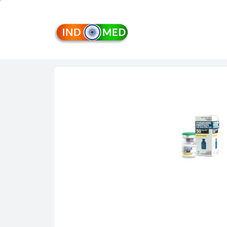
INDMED
Treatment
&
Medicines
in
India
Import
&
Export
from
India