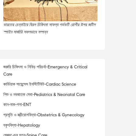
ভারতের চেন্নাইয়ে বিরল চিকিৎসা সাফল্য গর্ভবতী রোগীর উপর জটিল
স্পাইন সার্জারি সফলভাবে সম্পন্ন
জরুরি চিকিৎসা ও নিবিড় পরিচর্যা-Emergency & Critical
Care
কার্ডিয়াক সায়েন্সেস ইনস্টিটিউট-Cardiac Science
শিশু ও নবজাতক সেবা-Pediatrics & Neonatal Care
কান-নাক-গলা-ENT
প্রসূতি ও স্ত্রীরোগবিদ্যা-Obstetrics & Gynecology
যকৃৎবিদ্যা-Hepatology
মেরুদণ্ডের যত্ন-Spine Care