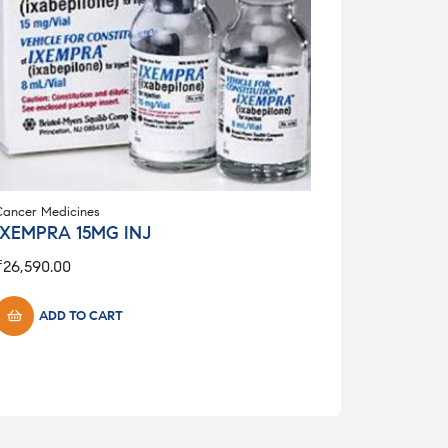
Cancer Medicines
IXEMPRA 15MG INJ
₹
26,590.00
ADD TO CART