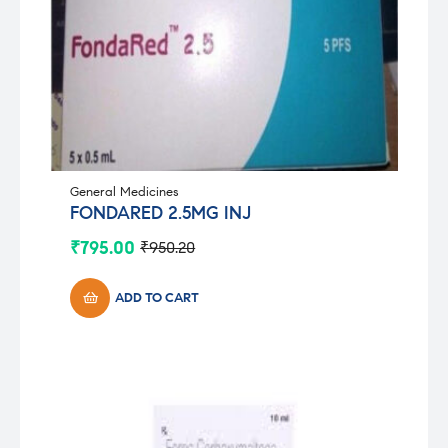
General Medicines
FONDARED 2.5MG INJ
₹
795.00
₹
950.20
Original
Current
price
price
was:
is:
ADD TO CART
₹950.20.
₹795.00.