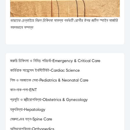
ভারতের চেন্নাইয়ে বিরল চিকিৎসা সাফল্য গর্ভবতী রোগীর উপর জটিল স্পাইন সার্জারি
সফলভাবে সম্পন্ন
জরুরি চিকিৎসা ও নিবিড় পরিচর্যা-Emergency & Critical Care
কার্ডিয়াক সায়েন্সেস ইনস্টিটিউট-Cardiac Science
শিশু ও নবজাতক সেবা-Pediatrics & Neonatal Care
কান-নাক-গলা-ENT
প্রসূতি ও স্ত্রীরোগবিদ্যা-Obstetrics & Gynecology
যকৃৎবিদ্যা-Hepatology
মেরুদণ্ডের যত্ন-Spine Care
অস্থিরোগবিদ্যা-Orthopedics