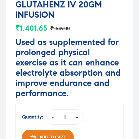
GLUTAHENZ IV 20GM
INFUSION
₹
1,401.65
₹
1,649.00
Original
Current
Used as supplemented for
price
price
prolonged physical
was:
is:
₹1,649.00.
₹1,401.65.
exercise as it can enhance
electrolyte absorption and
improve endurance and
performance.
Quantity:
-
+
GLUTAHENZ
IV
20GM
ADD TO CART