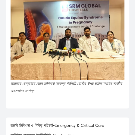
ভারতের চেন্নাইয়ে বিরল চিকিৎসা সাফল্য গর্ভবতী রোগীর উপর জটিল স্পাইন সার্জারি
সফলভাবে সম্পন্ন
জরুরি চিকিৎসা ও নিবিড় পরিচর্যা-Emergency & Critical Care