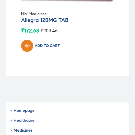
HIV Medicines
Allegra 120MG TAB
₹
172.68
₹
203.46
Original
Current
price
price
was:
is:
ADD TO CART
₹203.46.
₹172.68.
Homepage
Healthcare
Medicines