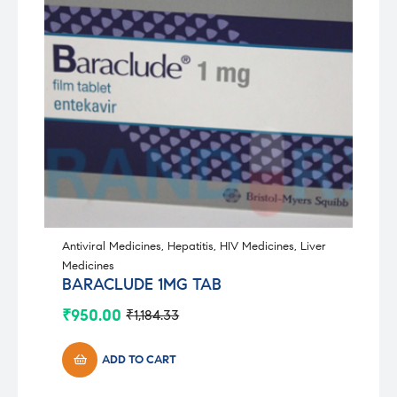
Antiviral Medicines
,
Hepatitis
,
HIV Medicines
,
Liver
Medicines
BARACLUDE 1MG TAB
₹
950.00
₹
1,184.33
Original
Current
price
price
was:
is:
ADD TO CART
₹1,184.33.
₹950.00.