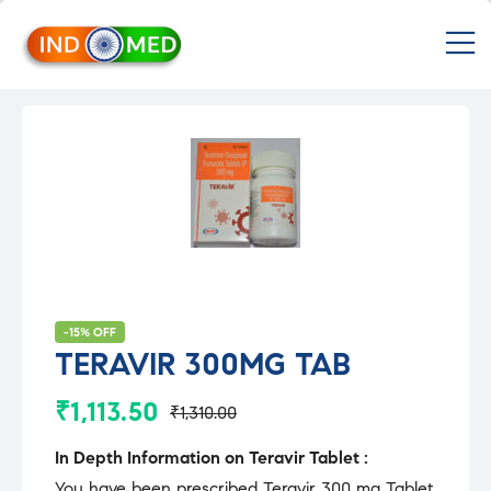
INDMED
M
Treatment
&
Medicines
in
India
Import
&
Export
from
India
-15% OFF
TERAVIR 300MG TAB
₹
1,113.50
₹
1,310.00
Original
Current
price
price
In Depth Information on Teravir Tablet :
You have been prescribed Teravir 300 mg Tablet