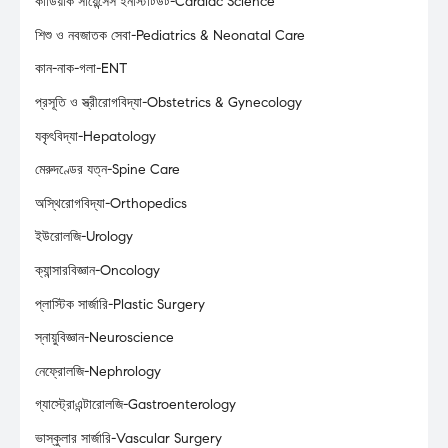
কার্ডিয়াক সায়েন্সেস ইনস্টিটিউট-Cardiac Science
শিশু ও নবজাতক সেবা-Pediatrics & Neonatal Care
কান-নাক-গলা-ENT
প্রসূতি ও স্ত্রীরোগবিদ্যা-Obstetrics & Gynecology
যকৃৎবিদ্যা-Hepatology
মেরুদণ্ডের যত্ন-Spine Care
অস্থিরোগবিদ্যা-Orthopedics
ইউরোলজি-Urology
ক্যান্সারবিজ্ঞান-Oncology
প্লাস্টিক সার্জারি-Plastic Surgery
স্নায়ুবিজ্ঞান-Neuroscience
নেফ্রোলজি-Nephrology
গ্যাস্ট্রোএন্টারোলজি-Gastroenterology
ভাস্কুলার সার্জারি-Vascular Surgery