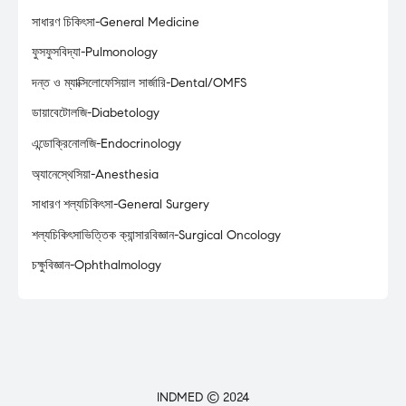
সাধারণ চিকিৎসা-General Medicine
ফুসফুসবিদ্যা-Pulmonology
দন্ত ও ম্যাক্সিলোফেসিয়াল সার্জারি-Dental/OMFS
ডায়াবেটোলজি-Diabetology
এন্ডোক্রিনোলজি-Endocrinology
অ্যানেস্থেসিয়া-Anesthesia
সাধারণ শল্যচিকিৎসা-General Surgery
শল্যচিকিৎসাভিত্তিক ক্যান্সারবিজ্ঞান-Surgical Oncology
চক্ষুবিজ্ঞান-Ophthalmology
INDMED © 2024