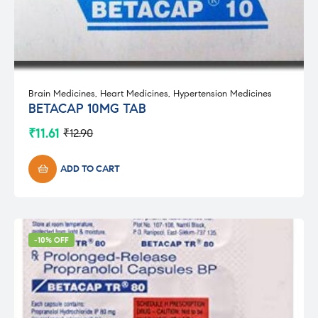
Brain Medicines
,
Heart Medicines
,
Hypertension Medicines
BETACAP 10MG TAB
₹
11.61
₹
12.90
Original
Current
price
price
was:
is:
ADD TO CART
₹12.90.
₹11.61.
-10% OFF