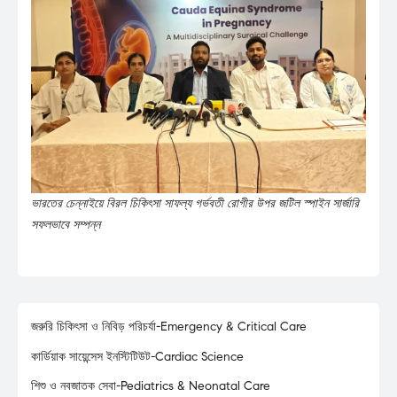
ভারতের চেন্নাইয়ে বিরল চিকিৎসা সাফল্য গর্ভবতী রোগীর উপর জটিল স্পাইন সার্জারি
সফলভাবে সম্পন্ন
জরুরি চিকিৎসা ও নিবিড় পরিচর্যা-Emergency & Critical Care
কার্ডিয়াক সায়েন্সেস ইনস্টিটিউট-Cardiac Science
শিশু ও নবজাতক সেবা-Pediatrics & Neonatal Care