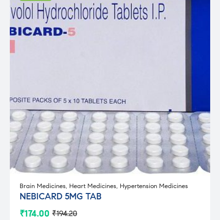
Brain Medicines
,
Heart Medicines
,
Hypertension Medicines
NEBICARD 5MG TAB
₹
174.00
₹
194.20
Original
Current