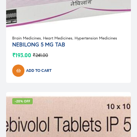
Brain Medicines
,
Heart Medicines
,
Hypertension Medicines
NEBILONG 5 MG TAB
₹
193.00
₹
241.00
Original
Current
price
price
was:
is:
ADD TO CART
₹241.00.
₹193.00.
-20% OFF