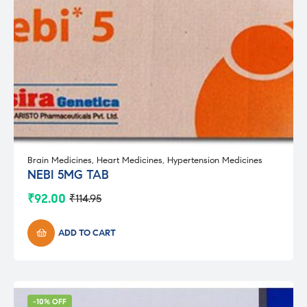
Brain Medicines
,
Heart Medicines
,
Hypertension Medicines
NEBI 5MG TAB
₹
92.00
₹
114.95
Original
Current
price
price
was:
is:
ADD TO CART
₹114.95.
₹92.00.
-10% OFF