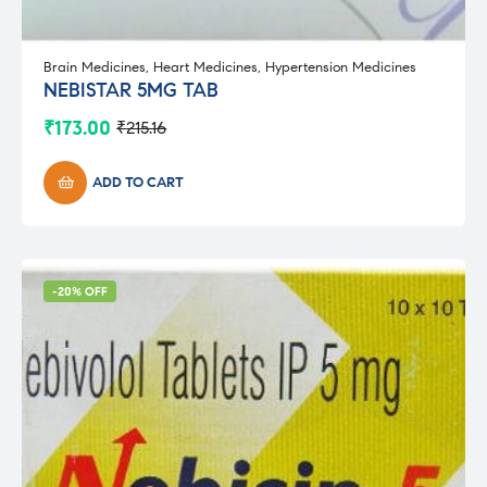
Brain Medicines
,
Heart Medicines
,
Hypertension Medicines
NEBISTAR 5MG TAB
₹
173.00
₹
215.16
Original
Current
price
price
was:
is:
ADD TO CART
₹215.16.
₹173.00.
-20% OFF