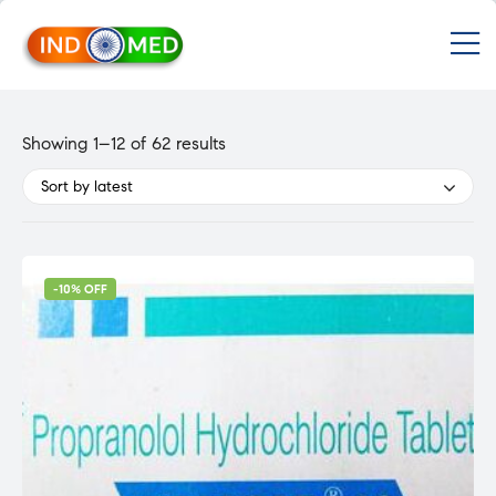
INDMED
M
Treatment
&
Medicines
in
Sorted
Showing 1–12 of 62 results
India
by
Import
Sort by latest
&
latest
Export
from
India
-10% OFF