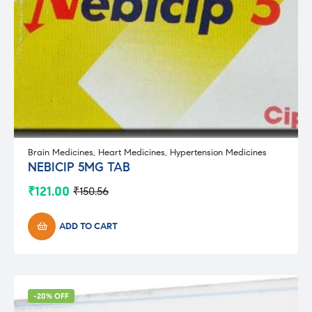
Brain Medicines
,
Heart Medicines
,
Hypertension Medicines
NEBICIP 5MG TAB
₹
121.00
₹
150.56
Original
Current
price
price
was:
is:
ADD TO CART
₹150.56.
₹121.00.
-20% OFF