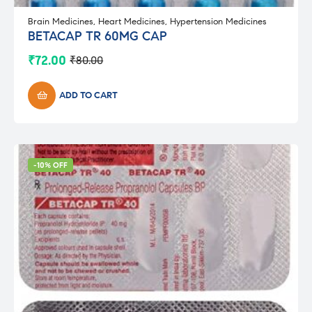
Brain Medicines
,
Heart Medicines
,
Hypertension Medicines
BETACAP TR 60MG CAP
₹
72.00
₹
80.00
Original
Current
price
price
was:
is:
ADD TO CART
₹80.00.
₹72.00.
-10% OFF