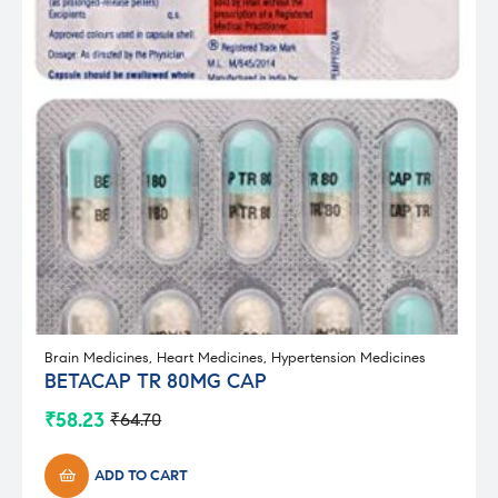
Brain Medicines
,
Heart Medicines
,
Hypertension Medicines
BETACAP TR 80MG CAP
₹
58.23
₹
64.70
Original
Current
price
price
was:
is:
ADD TO CART
₹64.70.
₹58.23.