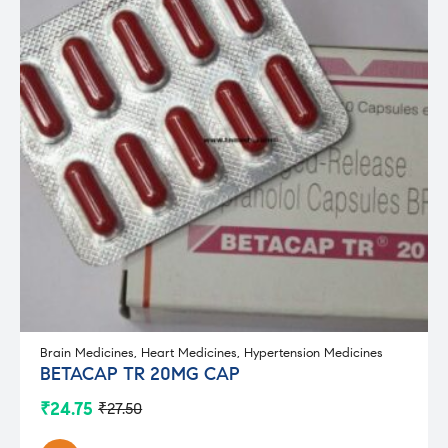
Brain Medicines
,
Heart Medicines
,
Hypertension Medicines
BETACAP TR 20MG CAP
₹
24.75
₹
27.50
Original
Current
price
price
was:
is: