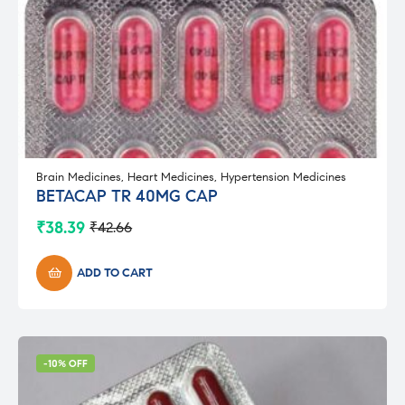
Brain Medicines
,
Heart Medicines
,
Hypertension Medicines
BETACAP TR 40MG CAP
₹
38.39
₹
42.66
Original
Current
price
price
was:
is:
ADD TO CART
₹42.66.
₹38.39.
-10% OFF