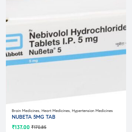
Brain Medicines
,
Heart Medicines
,
Hypertension Medicines
NUBETA 5MG TAB
₹
137.00
₹
170.85
Original
Current