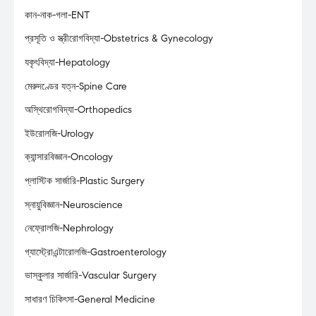
কান-নাক-গলা-ENT
প্রসূতি ও স্ত্রীরোগবিদ্যা-Obstetrics & Gynecology
যকৃৎবিদ্যা-Hepatology
মেরুদণ্ডের যত্ন-Spine Care
অস্থিরোগবিদ্যা-Orthopedics
ইউরোলজি-Urology
ক্যান্সারবিজ্ঞান-Oncology
প্লাস্টিক সার্জারি-Plastic Surgery
স্নায়ুবিজ্ঞান-Neuroscience
নেফ্রোলজি-Nephrology
গ্যাস্ট্রোএন্টারোলজি-Gastroenterology
ভাস্কুলার সার্জারি-Vascular Surgery
সাধারণ চিকিৎসা-General Medicine