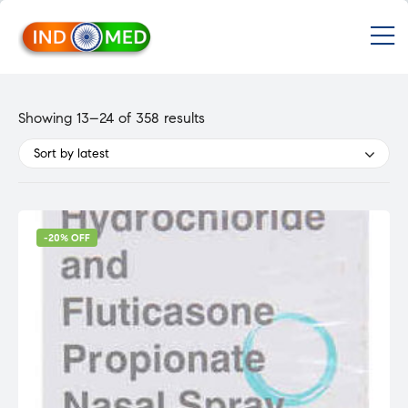
INDMED
M
Treatment
&
Medicines
in
Sorted
Showing 13–24 of 358 results
India
by
Import
Sort by latest
&
latest
Export
from
India
-20% OFF