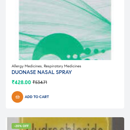
Allergy Medicines
,
Respiratory Medicines
DUONASE NASAL SPRAY
₹
428.00
₹
534.71
Original
Current
price
price
was:
is:
ADD TO CART
₹534.71.
₹428.00.
-20% OFF