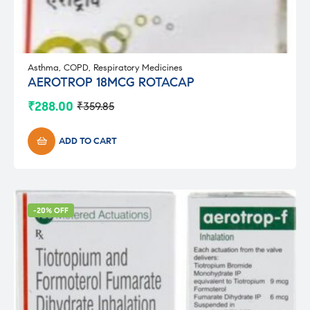
Asthma
,
COPD
,
Respiratory Medicines
AEROTROP 18MCG ROTACAP
₹
288.00
₹
359.85
Original
Current
price
price
was:
is:
ADD TO CART
₹359.85.
₹288.00.
-20% OFF