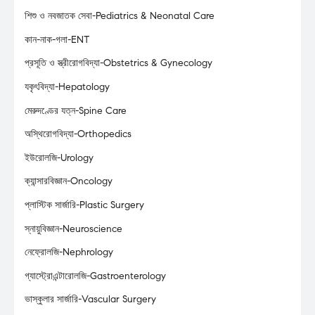
শিশু ও নবজাতক সেবা-Pediatrics & Neonatal Care
কান-নাক-গলা-ENT
প্রসূতি ও স্ত্রীরোগবিদ্যা-Obstetrics & Gynecology
যকৃৎবিদ্যা-Hepatology
মেরুদণ্ডের যত্ন-Spine Care
অস্থিরোগবিদ্যা-Orthopedics
ইউরোলজি-Urology
ক্যান্সারবিজ্ঞান-Oncology
প্লাস্টিক সার্জারি-Plastic Surgery
স্নায়ুবিজ্ঞান-Neuroscience
নেফ্রোলজি-Nephrology
গ্যাস্ট্রোএন্টারোলজি-Gastroenterology
ভাস্কুলার সার্জারি-Vascular Surgery