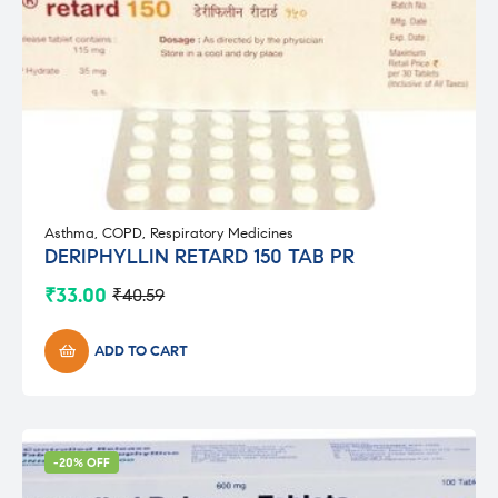
Asthma
,
COPD
,
Respiratory Medicines
DERIPHYLLIN RETARD 150 TAB PR
₹
33.00
₹
40.59
Original
Current
price
price
was:
is:
ADD TO CART
₹40.59.
₹33.00.
-20% OFF