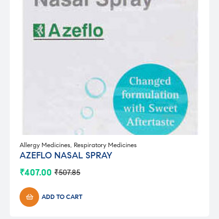
Allergy Medicines
,
Respiratory Medicines
AZEFLO NASAL SPRAY
₹
407.00
₹
507.85
Original
Current
price
price
was:
is:
ADD TO CART
₹507.85.
₹407.00.