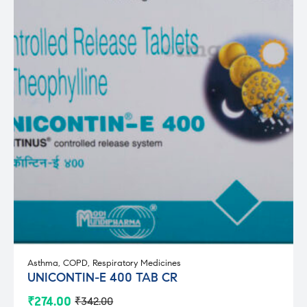
Asthma
,
COPD
,
Respiratory Medicines
UNICONTIN-E 400 TAB CR
₹
274.00
₹
342.00
Original
Current