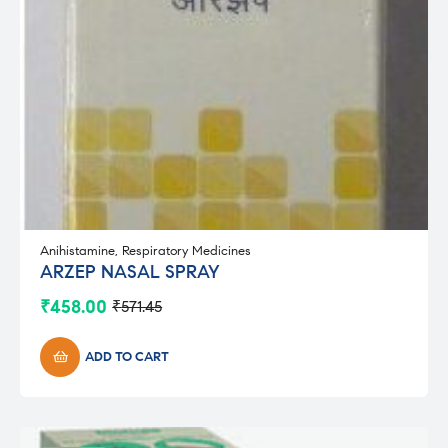
Anihistamine
,
Respiratory Medicines
ARZEP NASAL SPRAY
₹
458.00
₹
571.45
Original
Current
price
price
was:
is:
ADD TO CART
₹571.45.
₹458.00.