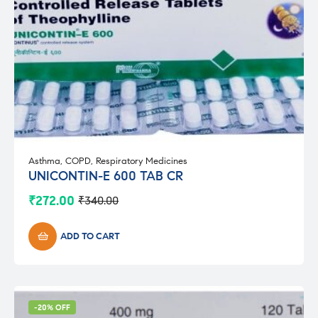
Asthma
,
COPD
,
Respiratory Medicines
UNICONTIN-E 600 TAB CR
₹
272.00
₹
340.00
Original
Current
price
price
was:
is:
ADD TO CART
₹340.00.
₹272.00.
-20% OFF