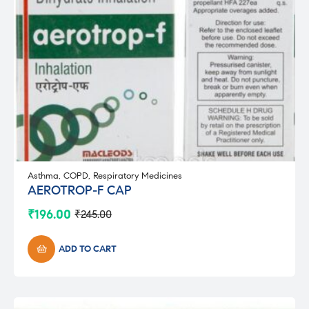
Asthma
,
COPD
,
Respiratory Medicines
AEROTROP-F CAP
₹
196.00
₹
245.00
Original
Current
price
price
was:
is:
ADD TO CART
₹245.00.
₹196.00.