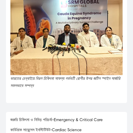
ভারতের চেন্নাইয়ে বিরল চিকিৎসা সাফল্য গর্ভবতী রোগীর উপর জটিল স্পাইন সার্জারি
সফলভাবে সম্পন্ন
জরুরি চিকিৎসা ও নিবিড় পরিচর্যা-Emergency & Critical Care
কার্ডিয়াক সায়েন্সেস ইনস্টিটিউট-Cardiac Science