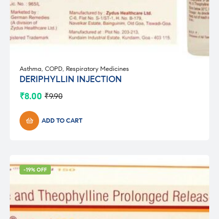
Asthma
,
COPD
,
Respiratory Medicines
DERIPHYLLIN INJECTION
₹
8.00
₹
9.90
Original
Current
price
price
was:
is:
ADD TO CART
₹9.90.
₹8.00.
-19% OFF