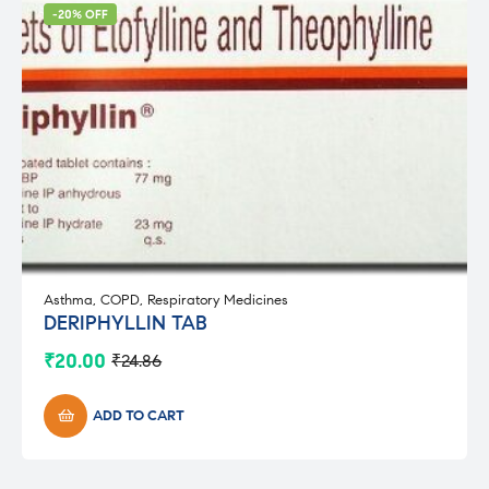
-20% OFF
Asthma
,
COPD
,
Respiratory Medicines
DERIPHYLLIN TAB
₹
20.00
₹
24.86
Original
Current
price
price
was:
is:
ADD TO CART
₹24.86.
₹20.00.