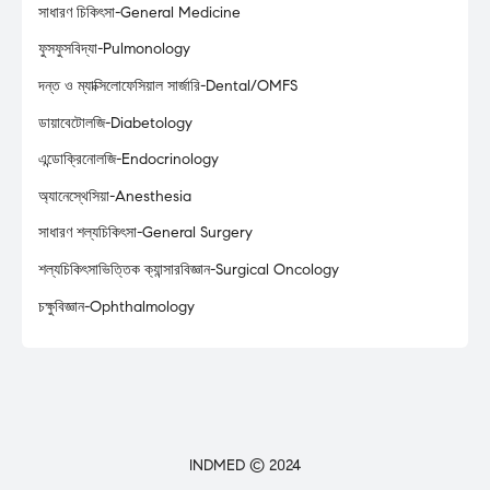
সাধারণ চিকিৎসা-General Medicine
ফুসফুসবিদ্যা-Pulmonology
দন্ত ও ম্যাক্সিলোফেসিয়াল সার্জারি-Dental/OMFS
ডায়াবেটোলজি-Diabetology
এন্ডোক্রিনোলজি-Endocrinology
অ্যানেস্থেসিয়া-Anesthesia
সাধারণ শল্যচিকিৎসা-General Surgery
শল্যচিকিৎসাভিত্তিক ক্যান্সারবিজ্ঞান-Surgical Oncology
চক্ষুবিজ্ঞান-Ophthalmology
INDMED © 2024