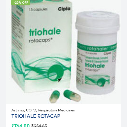
-20% OFF
Asthma
,
COPD
,
Respiratory Medicines
TRIOHALE ROTACAP
₹
764.00
₹
954.63