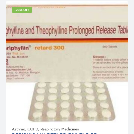
-20% OFF
Asthma
,
COPD
,
Respiratory Medicines