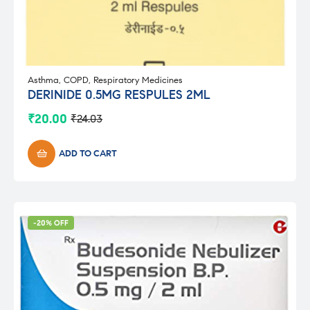
Asthma
,
COPD
,
Respiratory Medicines
DERINIDE 0.5MG RESPULES 2ML
₹
20.00
₹
24.03
Original
Current
price
price
was:
is:
ADD TO CART
₹24.03.
₹20.00.
-20% OFF