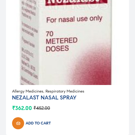
Allergy Medicines
,
Respiratory Medicines
NEZALAST NASAL SPRAY
₹
362.00
₹
452.00
Original
Current
price
price
was:
is:
ADD TO CART
₹452.00.
₹362.00.