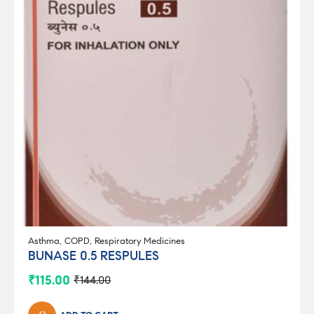
Asthma
,
COPD
,
Respiratory Medicines
BUNASE 0.5 RESPULES
₹
115.00
₹
144.00
Original
Current
price
price
was:
is: