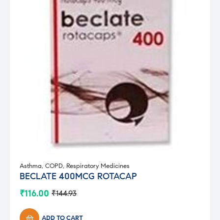
Asthma
,
COPD
,
Respiratory Medicines
BECLATE 400MCG ROTACAP
₹
116.00
₹
144.93
Original
Current
price
price
was:
is:
ADD TO CART
₹144.93.
₹116.00.