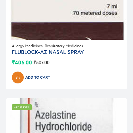
Allergy Medicines
,
Respiratory Medicines
FLUBLOCK-AZ NASAL SPRAY
₹
406.00
₹
507.00
Original
Current
price
price
was:
is:
ADD TO CART
₹507.00.
₹406.00.
-20% OFF