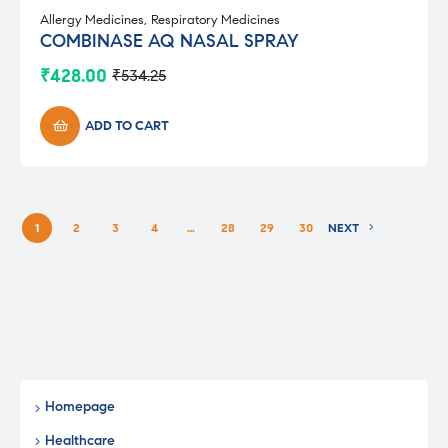
Allergy Medicines
,
Respiratory Medicines
COMBINASE AQ NASAL SPRAY
₹
428.00
₹
534.25
Original
Current
price
price
was:
is:
ADD TO CART
₹534.25.
₹428.00.
1
2
3
4
…
28
29
30
NEXT
Homepage
Healthcare