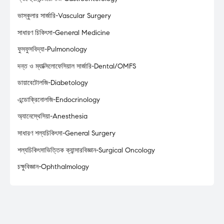
ভাস্কুলার সার্জারি-Vascular Surgery
সাধারণ চিকিৎসা-General Medicine
ফুসফুসবিদ্যা-Pulmonology
দন্ত ও ম্যাক্সিলোফেসিয়াল সার্জারি-Dental/OMFS
ডায়াবেটোলজি-Diabetology
এন্ডোক্রিনোলজি-Endocrinology
অ্যানেস্থেসিয়া-Anesthesia
সাধারণ শল্যচিকিৎসা-General Surgery
শল্যচিকিৎসাভিত্তিক ক্যান্সারবিজ্ঞান-Surgical Oncology
চক্ষুবিজ্ঞান-Ophthalmology