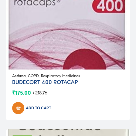
Asthma
,
COPD
,
Respiratory Medicines
BUDECORT 400 ROTACAP
₹
175.00
₹
218.76
Original
Current
price
price
was:
is:
ADD TO CART
₹218.76.
₹175.00.