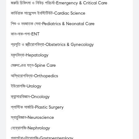
জরুরি চিকিৎসা ও নিবিড় পরিচর্যা-Emergency & Critical Care
কার্ডিয়াক সায়েন্সেস ইনস্টিটিউট-Cardiac Science
শিশু ও নবজাতক সেবা-Pediatrics & Neonatal Care
কান-নাক-গলা-ENT
প্রসূতি ও স্ত্রীরোগবিদ্যা-Obstetrics & Gynecology
যকৃৎবিদ্যা-Hepatology
মেরুদণ্ডের যত্ন-Spine Care
অস্থিরোগবিদ্যা-Orthopedics
ইউরোলজি-Urology
ক্যান্সারবিজ্ঞান-Oncology
প্লাস্টিক সার্জারি-Plastic Surgery
স্নায়ুবিজ্ঞান-Neuroscience
নেফ্রোলজি-Nephrology
গ্যাস্ট্রোএন্টারোলজি-Gastroenterology