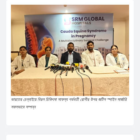
ভারতের চেন্নাইয়ে বিরল চিকিৎসা সাফল্য গর্ভবতী রোগীর উপর জটিল স্পাইন সার্জারি
সফলভাবে সম্পন্ন