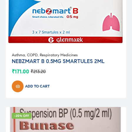
Asthma
,
COPD
,
Respiratory Medicines
NEBZMART B 0.5MG SMARTULES 2ML
₹
171.00
₹
213.20
Original
Current
price
price
was:
is:
ADD TO CART
₹213.20.
₹171.00.
-20% OFF