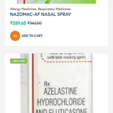
Allergy Medicines
,
Respiratory Medicines
NAZOMAC-AF NASAL SPRAY
₹
289.60
₹
362.00
Original
Current
price
price
was:
is:
ADD TO CART
₹362.00.
₹289.60.
-20% OFF