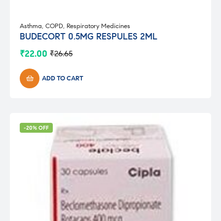
Asthma
,
COPD
,
Respiratory Medicines
BUDECORT 0.5MG RESPULES 2ML
₹
22.00
₹
26.65
Original
Current
price
price
was:
is:
ADD TO CART
₹26.65.
₹22.00.
-20% OFF