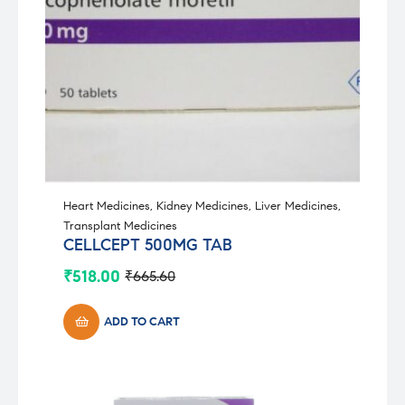
Heart Medicines
,
Kidney Medicines
,
Liver Medicines
,
Transplant Medicines
CELLCEPT 500MG TAB
₹
518.00
₹
665.60
Original
Current
price
price
was:
is:
ADD TO CART
₹665.60.
₹518.00.