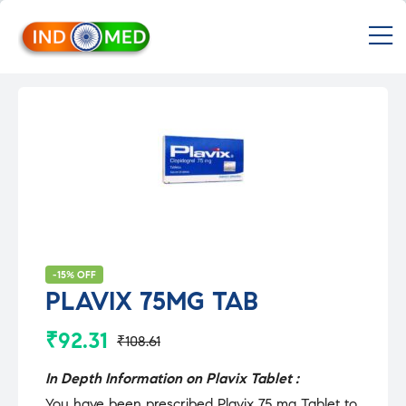
INDMED
M
Treatment
&
Medicines
in
India
Import
&
Export
from
India
-15% OFF
PLAVIX 75MG TAB
₹
92.31
₹
108.61
Original
Current
price
price
In Depth Information on Plavix Tablet :
You have been prescribed Plavix 75 mg Tablet to