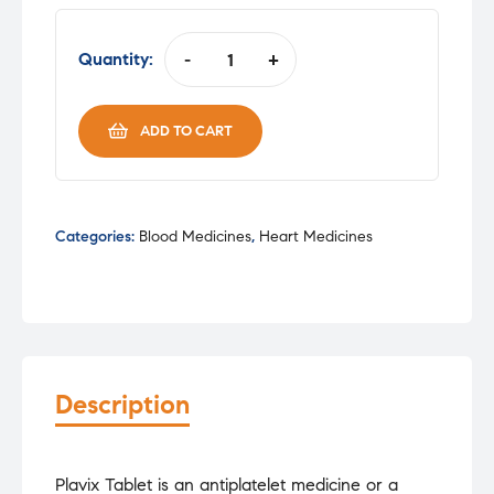
Quantity:
-
+
PLAVIX
75MG
TAB
ADD TO CART
quantity
Categories:
Blood Medicines
,
Heart Medicines
Description
Plavix Tablet is an antiplatelet medicine or a