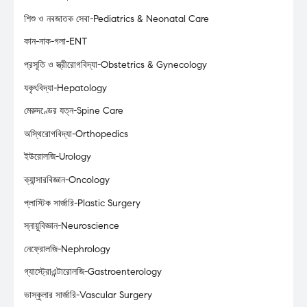
শিশু ও নবজাতক সেবা-Pediatrics & Neonatal Care
কান-নাক-গলা-ENT
প্রসূতি ও স্ত্রীরোগবিদ্যা-Obstetrics & Gynecology
যকৃৎবিদ্যা-Hepatology
মেরুদণ্ডের যত্ন-Spine Care
অস্থিরোগবিদ্যা-Orthopedics
ইউরোলজি-Urology
ক্যান্সারবিজ্ঞান-Oncology
প্লাস্টিক সার্জারি-Plastic Surgery
স্নায়ুবিজ্ঞান-Neuroscience
নেফ্রোলজি-Nephrology
গ্যাস্ট্রোএন্টারোলজি-Gastroenterology
ভাস্কুলার সার্জারি-Vascular Surgery