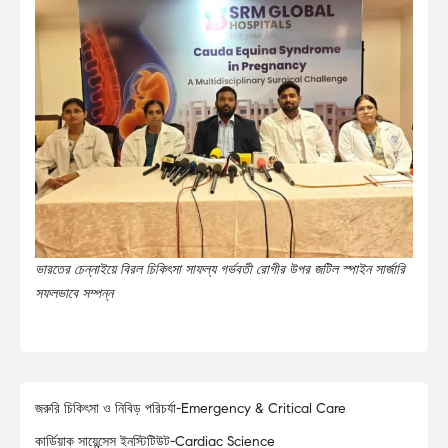
ভারতের চেন্নাইয়ে বিরল চিকিৎসা সাফল্য গর্ভবতী রোগীর উপর জটিল স্পাইন সার্জারি
সফলভাবে সম্পন্ন
জরুরি চিকিৎসা ও নিবিড় পরিচর্যা-Emergency & Critical Care
কার্ডিয়াক সায়েন্সেস ইনস্টিটিউট-Cardiac Science