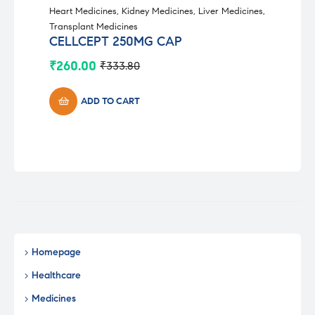
Heart Medicines
,
Kidney Medicines
,
Liver Medicines
,
Transplant Medicines
CELLCEPT 250MG CAP
₹
260.00
₹
333.80
Original
Current
price
price
was:
is:
ADD TO CART
₹333.80.
₹260.00.
Homepage
Healthcare
Medicines