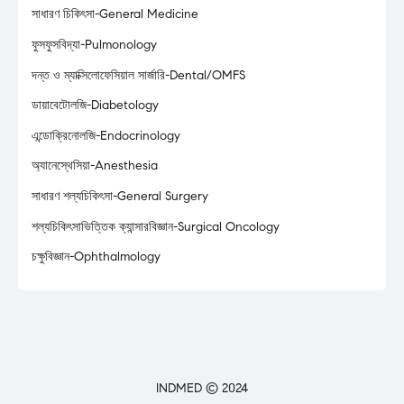
সাধারণ চিকিৎসা-General Medicine
ফুসফুসবিদ্যা-Pulmonology
দন্ত ও ম্যাক্সিলোফেসিয়াল সার্জারি-Dental/OMFS
ডায়াবেটোলজি-Diabetology
এন্ডোক্রিনোলজি-Endocrinology
অ্যানেস্থেসিয়া-Anesthesia
সাধারণ শল্যচিকিৎসা-General Surgery
শল্যচিকিৎসাভিত্তিক ক্যান্সারবিজ্ঞান-Surgical Oncology
চক্ষুবিজ্ঞান-Ophthalmology
INDMED © 2024